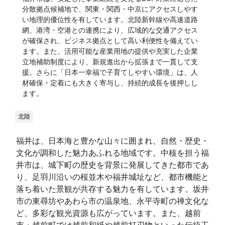
分散拠点候補地で、関東・関西・中京にアクセスしやす
い地理的優位性を有しています。北陸新幹線や高速道路
網、港湾・空港との連携により、広域的な交通アクセス
が確保され、ビジネス拠点として高い利便性を備えてい
ます。また、活用可能な産業用地の提供や充実した企業
立地補助制度により、新規進出から拡張まで一貫して支
援。さらに「日本一幸福で子育てしやすい環境」は、人
材確保・定着にも大きく寄与し、持続的成長を後押しし
ます。
北陸
福井は、日本海と豊かな山々に囲まれ、自然・歴史・
文化が調和した魅力あふれる地域です。中核を担う福
井市は、城下町の歴史を背景に発展してきた都市であ
り、足羽川沿いの桜並木や福井城址など、都市機能と
落ち着いた景観が共存する魅力を有しています。坂井
市の東尋坊やあわら市の温泉地、永平寺町の禅文化な
ど、多彩な観光資源も広がっています。また、越前
市・越前町では越前和紙や越前打刃物といった伝統工