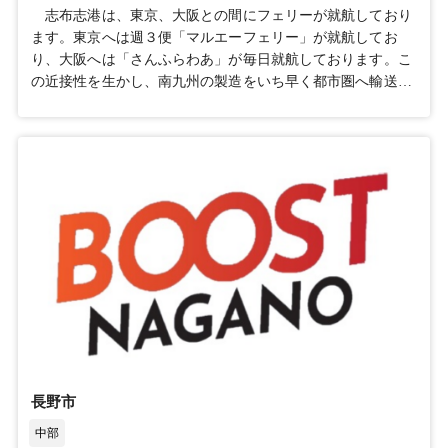
分02 BCP対策に最適な災害が少ない産業団地03 立地希望
志布志港は、東京、大阪との間にフェリーが就航しており
条件に基づく最適区画をご提案沼田横塚産業団地お問い合わ
ます。東京へは週３便「マルエーフェリー」が就航してお
せフォーム沼田横塚産業団地の位置（Googleマップ）優遇制
り、大阪へは「さんふらわあ」が毎日就航しております。こ
度各種支援政策についてはこちら支援体制森林文化都市アク
の近接性を生かし、南九州の製造をいち早く都市圏へ輸送す
ションプラン本計画では、森林文化都市宣言にある「人と自
ることができます。 また、東九州自動車道、都城志布志道
然が真にふれあう理想のまち」について、人が自然環境を守
路の整備促進により、交通アクセスが向上しております。
り、育て、その対価として自然から得られる恩恵が人を助け
るまちと整理しています。この理想のまちに近づくために必
要な行動を、人も行政も選択することが「森林文化都市」の
あるべき姿であり、地域の自然環境との共生を通じて、持続
可能な地球環境の実現に貢献することを目指します。沼田市
森林文化都市アクションプラン（外部リンク）市長が語る環
境政策（Youtube）お問い合わせ沼田市産業振興課企業誘致
推進室〒378-8501 群馬県沼田市下之町888番地TEL：0278-
23-2111E-mail：sangyo03@city.numata.lg.jp
長野市
中部