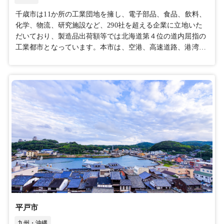
千歳市は11か所の工業団地を擁し、電子部品、食品、飲料、
化学、物流、研究施設など、290社を超える企業に立地いた
だいており、製造品出荷額等では北海道第４位の道内屈指の
工業都市となっています。本市は、空港、高速道路、港湾な
ど「空・陸・海」のネットワークによる交通アクセスの利便
性が高く、理工系・情報系の専門知識や技能を有する人材に
も恵まれ、良質な水資源や低廉な上下水道、クリーンで安定
した天然ガス、特別高圧電力など企業活動に不可欠な産業イ
ンフラが整っています。また、本市は台風や地震などの自然
災害に強く、リスク分散の適地としての条件が整い、さら
に、冷涼な気候は、事業活動においても空調等の運転コスト
を軽減できます。降雪量は、北海道の中では比較的少なく、
通勤や物流に支障を与えることはありません。現在は、半導
体を含む電子部品はもとより、食品や化学、物流など、多様
な産業の集積を目指し、新千歳空港やＪＲ南千歳駅に近い柏
台地区において、新たな工業団地の開発を進めており、令和
10年度の一部分譲開始に向けて、令和８年12月から予約分譲
の開始を予定しています。どうぞ皆さん、千歳市への立地を
平戸市
ご検討ください。
九州・沖縄