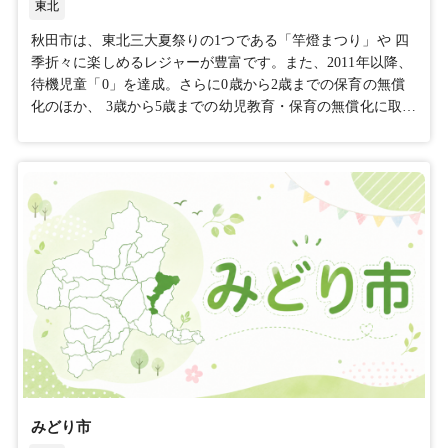
東北
秋田市は、東北三大夏祭りの1つである「竿燈まつり」や 四
季折々に楽しめるレジャーが豊富です。また、2011年以降、
待機児童「0」を達成。さらに0歳から2歳までの保育の無償
化のほか、 3歳から5歳までの幼児教育・保育の無償化に取り
組むなど、子育てをするには、最適な環境が整っておりま
す。犯罪や事故が少なく、治安が良いため、安心して暮らす
ことができるのも秋田市の魅力ポイントの1つです。秋田市
内には多くの高等教育機関があります。また、UIJターン制
度を通じ、企業とのマッチングを支援します。新たな立地に
伴う初期投資の負担を軽減し、スムーズに事業を立ち上げて
いただくため、秋田県では設備投資等への優遇制度を設けて
います。なお、県と市の助成制度は併用が可能です。
みどり市