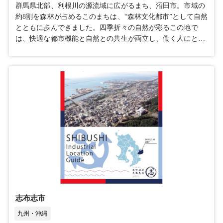
群馬県北部、利根川の源流域に広がるまち、沼田市。市域の
約8割を森林が占めるこのまちは、“森林文化都市”として自然
とともに歩んできました。四季折々の自然が彩るこの地で
は、快適な都市機能と自然との共生が両立し、働く人にとっ
ても暮らす人にとっても心地よい環境が広がります。サステ
ナブルなまちづくりに取り組むこの場所で、未来志向のビジ
ネスが育まれています。 沼田市企業立地ガイド（外部リン
ク）沼田市のアピールポイント便利なアクセス沼田市は、関
越自動車道「沼田IC」や上越新幹線「上毛高原駅」、JR上越
線「沼田駅」が近く、東京方面や群馬県内の主要都市へのア
クセスが良好です。企業活動に必要な移動がスムーズに行
え、全国規模のビジネス展開にも最適な立地です。災害に強
いまち沼田市は河岸段丘の安定した地盤にあり、地震や土砂
災害のリスクが低く、事業展開に適した環境です。降水量が
少なく水害のリスクも低いため、安定した事業運営が可能で
す。長い日照時間も特徴で、再生可能エネルギー利用や効率
的な生産活動に最適です。沼田横塚産業団地【令和9年夏分
譲開始予定】市内横塚エリアに産業団地を造成中！現在、沼
志布志市
田市では、企業様に対し立地検討について積極的にご案内し
ております。PRポイント01 関越自動車道沼田ICから車で5
九州・沖縄