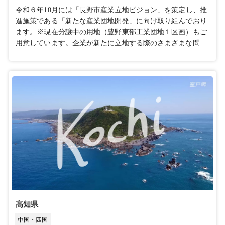
令和６年10月には「長野市産業立地ビジョン」を策定し、推
進施策である「新たな産業団地開発」に向け取り組んでおり
ます。※現在分譲中の用地（豊野東部工業団地１区画）もご
用意しています。企業が新たに立地する際のさまざまな問い
合わせや、既存企業が抱える課題等に迅速かつ適切にサポー
トするためワンストップサービスで対応いたします。お気軽
にご相談ください！その他にも、本市で事業活動を行ううえ
でビジネスメリットや支援制度の他、事業用地や賃貸オフィ
スの情報についてポータルサイトにてご紹介しています。
https://ritti.city.nagano.nagano.jp/
高知県
中国・四国