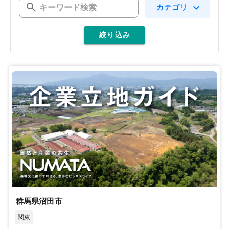
search
expand_more
カテゴリ
絞り込み
群馬県沼田市
関東