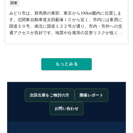
関東
みどり市は、群馬県の東部、東京から100km圏内に位置しま
す。北関東自動車道太田藪塚ＩＣから近く、市内には東西に
国道５０号、南北に国道１２２号が通り、市内・市外への交
通アクセスが良好です。地震や台風等の災害リスクが低く、
降雪は年間数日程度で積もることが少ない土地で、操業しや
すい立地環境です。
もっとみる
次回出展をご検討の方
開催レポート
お問い合わせ